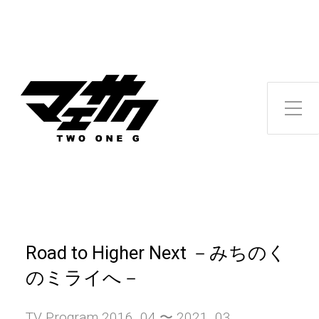
Toggle Side Menu
Road to Higher Next －みちのく
のミライへ－
TV Program 2016 .04 〜 2021 .03