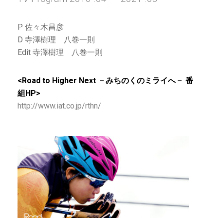
P 佐々木昌彦
D 寺澤樹理 八巻一則
Edit 寺澤樹理 八巻一則
<Road to Higher Next －みちのくのミライへ－ 番
組HP>
http://www.iat.co.jp/rthn/